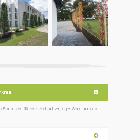
erkmal
ha Baumschulfläche, ein hochwertiges Sortiment an