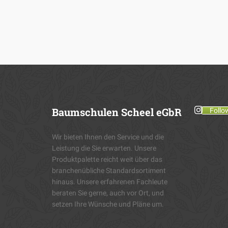
Baumschulen
Scheel eGbR
Follo
Wir bieten Ihnen den Service und die
Leistung die Sie erwarten. Unsere
Produktpalette reicht weit über das
branchenübliche Standardsortiment
hinaus. Unsere erfahrenen Fachleute
beraten Sie gerne, auch vor Ort, und
setzen Ihre Wünsche und Pläne um.