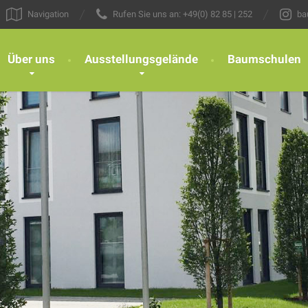
Navigation
Rufen Sie uns an:
+49(0) 82 85 | 252
ba
Über uns
Ausstellungsgelände
Baumschulen